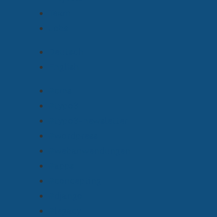
Team
Jobs
Deutsch
English
#cms
#typo3
#typo3-newsletter
#wordpress
#webanwendungen
#apps
#concepting
#django
#legacy