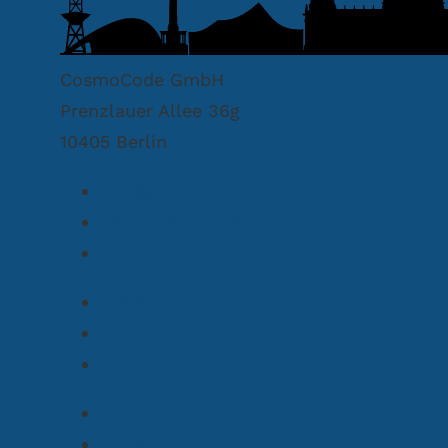
CosmoCode GmbH
Prenzlauer Allee 36g
10405 Berlin
info@cosmocode.de
+49 30 814 50 40 70
Credits
Privacy Policy
Imprint
Blog
Projects