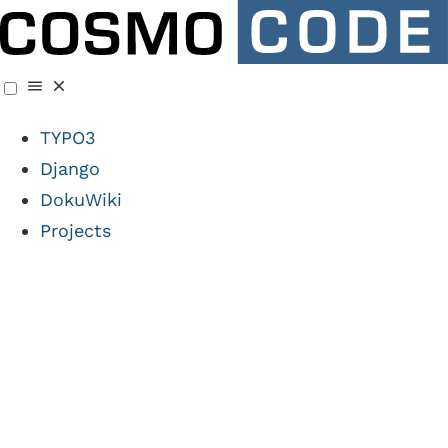
TYPO3
Django
DokuWiki
Projects
Case Study:
Technikmuseum