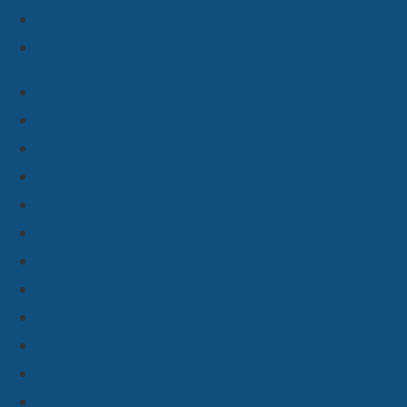
Deutsch
English
#cms
#typo3
#typo3-newsletter
#wordpress
#webanwendungen
#apps
#concepting
#django
#legacy
#mobile
#outsourcing
#php