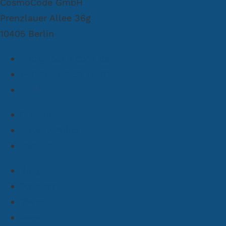
CosmoCode GmbH
Prenzlauer Allee 36g
10405 Berlin
info@cosmocode.de
+49 30 814 50 40 70
Credits
Privacy Policy
Imprint
Blog
Projects
Team
Jobs