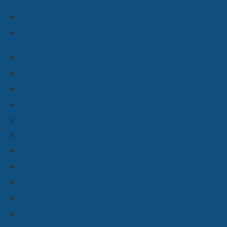
Deutsch
English
#cms
#typo3
#typo3-newsletter
#wordpress
#webanwendungen
#apps
#concepting
#django
#legacy
#mobile
#outsourcing