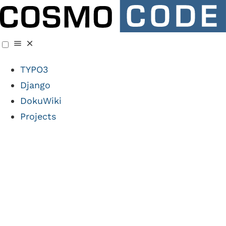
TYPO3
Django
DokuWiki
Projects
Case Study:
Staatliche