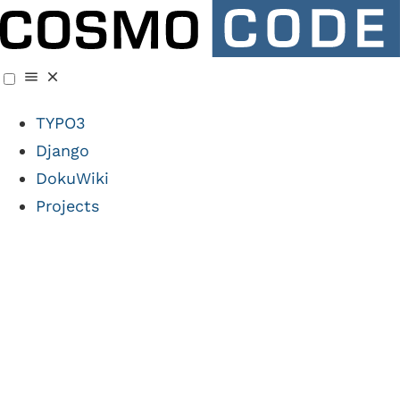
TYPO3
Django
DokuWiki
Projects
Case Study:
RTL Radio Gruppe