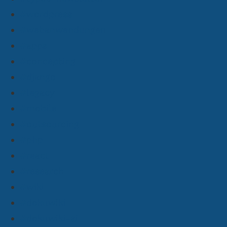
#wordpress
#webanwendungen
#apps
#concepting
#django
#legacy
#mobile
#outsourcing
#php
#react
#research
#wiki
#dokuwiki
#dokuwiki-ai