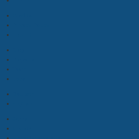
Credits
Privacy Policy
Imprint
Blog
Projects
Team
Jobs
Deutsch
English
#cms
#typo3
#typo3-newsletter