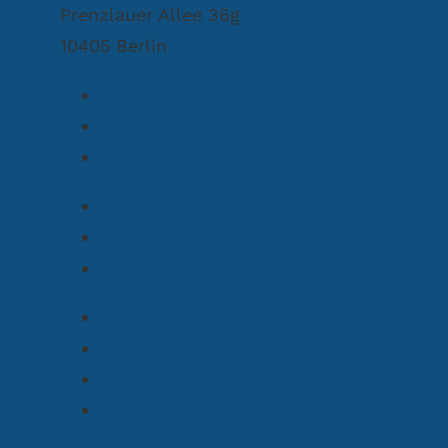
Prenzlauer Allee 36g
10405 Berlin
info@cosmocode.de
+49 30 814 50 40 70
Credits
Privacy Policy
Imprint
Blog
Projects
Team
Jobs