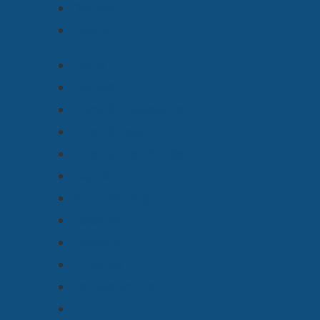
Deutsch
English
#cms
#typo3
#typo3-newsletter
#wordpress
#webanwendungen
#apps
#concepting
#django
#legacy
#mobile
#outsourcing
#php