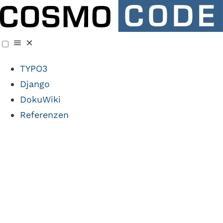
TYPO3
Django
DokuWiki
Referenzen
Case Study:
Schwedenurlaub