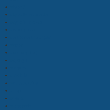
#typo3
#typo3-newsletter
#typo3-update
#wordpress
#webanwendungen
#apps
#concepting
#django
#legacy
#mobile
#outsourcing
#php
#react
#research