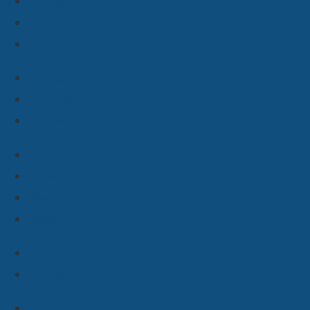
info@cosmocode.de
+49 30 814 50 40 70
Danksagung
Datenschutz
Impressum
Blog
Referenzen
Team
Jobs
Deutsch
English
#cms