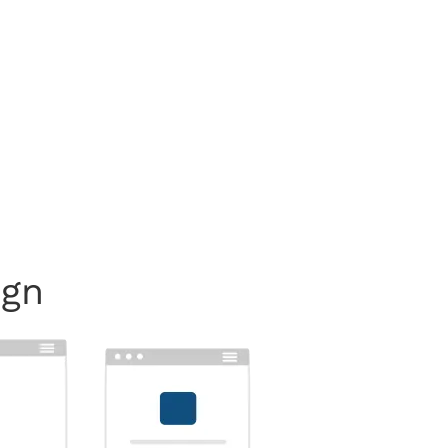
ngen
ontent aufs Smartphone
ign