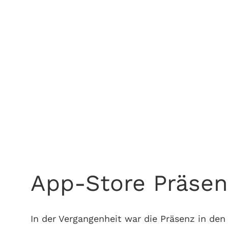
Zugriff auf viele Gerätefunktionen
Offline-fähig
Nur auf aktuellen Handys verfügbar
Kein natives Look and Feel
App-Store Präsen
In der Vergangenheit war die Präsenz in den