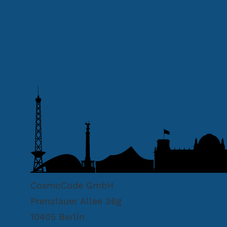
CosmoCode GmbH
Prenzlauer Allee 36g
10405 Berlin