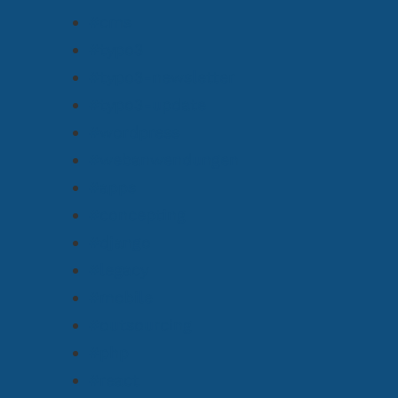
#cms
#typo3
#typo3-newsletter
#typo3-update
#wordpress
#webanwendungen
#apps
#concepting
#django
#legacy
#mobile
#outsourcing
#php
#react