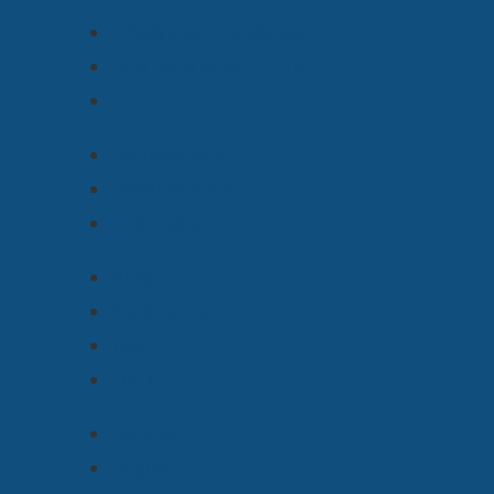
info@cosmocode.de
+49 30 814 50 40 70
Danksagung
Datenschutz
Impressum
Blog
Referenzen
Team
Jobs
Deutsch
English